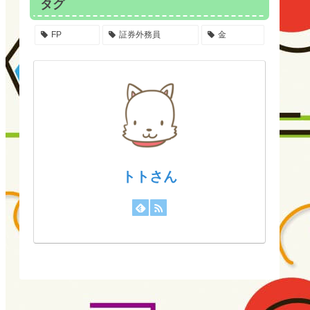
タグ
FP
証券外務員
金
トトさん