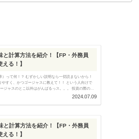
意味と計算方法を紹介！【FP・外務員
使える！】
益率）って何！？ むずかしい説明なら一切読まないから！
りやすく、かつゴージャスに教えて！！ という人向けで
 ゴージャスのとこ以外はがんばるっス。。。 投資の際の分
P・外務員試験にも...
2024.07.09
意味と計算方法を紹介！【FP・外務員
使える！】