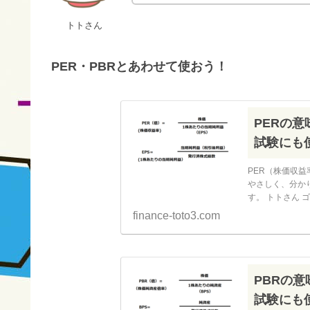
トトさん
PER・PBRとあわせて使おう！
PERの
試験にも
PER（株価収
やさしく、分か
す。 トトさん
析だけじゃなくF
finance-toto3.com
PBRの
試験にも