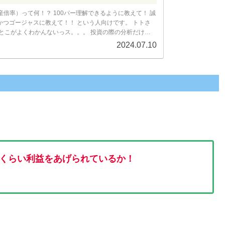
産倍率）って何！？ 100パー理解できるように教えて！ 誠
かつゴージャスに教えて！！ という人向けです。 トトさ
のとこがよくわかんないっス。。。 投資の際の分析だけじ
員試験にも役立...
2024.07.10
くらい利益をあげられているか！