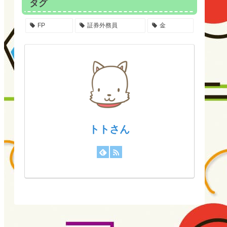
タグ
FP
証券外務員
金
トトさん